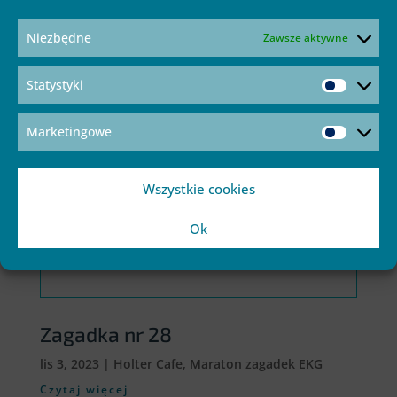
Czytaj więcej
Niezbędne
Zawsze aktywne
Statystyki
Marketingowe
Wszystkie cookies
Ok
Zagadka nr 28
lis 3, 2023
|
Holter Cafe
,
Maraton zagadek EKG
Czytaj więcej